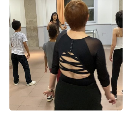
EXPÉRIENCE
EN
COURS
COLLECTIF
AVEC
JI-
HYON