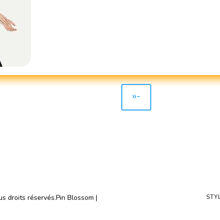
»-
us droits réservés.
Pin Blossom |
STY