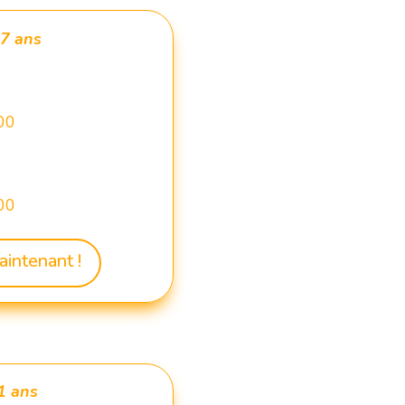
 7 ans
00
00
aintenant !
1 ans