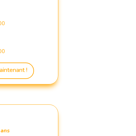
00
00
aintenant !
 ans