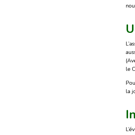
nou
U
L’a
aus
(Av
le 
Pou
la 
I
L’é