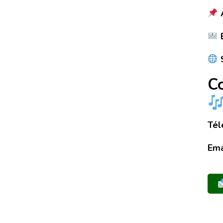
A
E
S
C
Tél
Ema