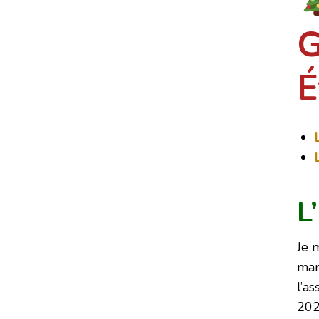
G
É
L
Je 
ma
l’as
202