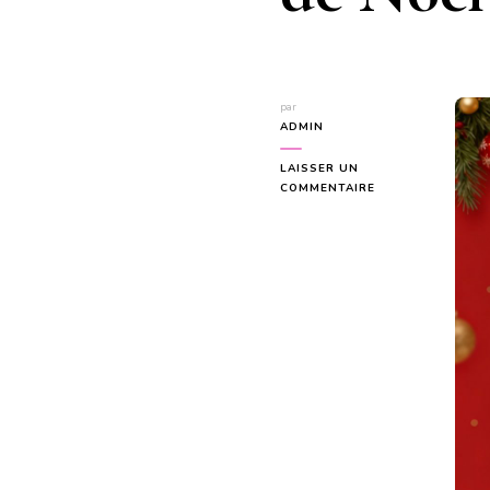
par
ADMIN
LAISSER UN
SUR
COMMENTAIRE
5
RAISONS
DE
VENIR
AU
GOÛTER
DE
NOËL