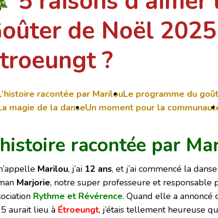
5 raisons d’aimer 
oûter de Noël 2025
troeungt ?
L’histoire racontée par Marilou
Le programme du goût
La magie de la danse
Un moment pour la communaut
’histoire racontée par Ma
m’appelle
Marilou
, j’ai
12 ans
, et j’ai commencé la dans
man
Marjorie
, notre super professeure et responsable
sociation
Rythme et Révérence
. Quand elle a annoncé
5 aurait lieu à
Étroeungt
, j’étais tellement heureuse q