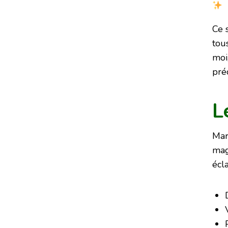
Ce 
tou
moi
pré
L
Mar
mag
écl