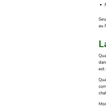
Seu
au 
L
Qua
dan
est
Qua
co
cha
Mon