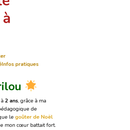
le
 à
er
é
Infos pratiques
rilou
e à
2 ans
, grâce à ma
 pédagogique de
 que le
goûter de Noël
ue mon cœur battait fort.