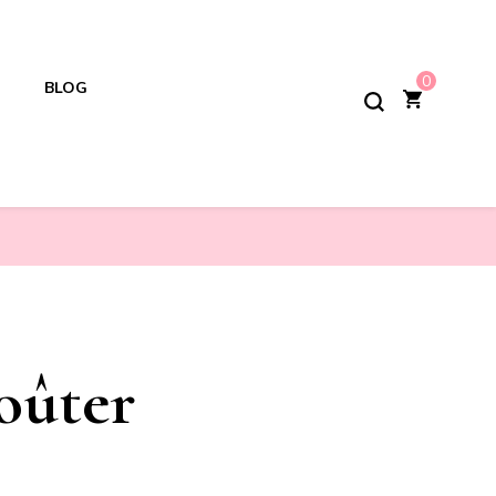
0
BLOG
oûter