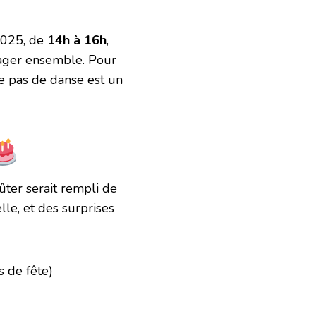
2025
, de
14h à 16h
,
rtager ensemble. Pour
e pas de danse est un
ûter serait rempli de
lle, et des surprises
s de fête)