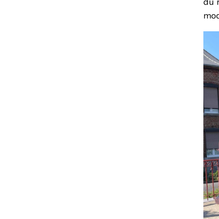
du 
mod