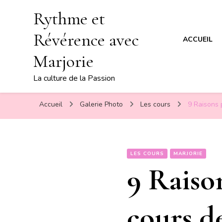
Rythme et
Révérence avec
ACCUEIL
Marjorie
La culture de la Passion
Accueil
Galerie Photo
Les cours
9 Raisons 
LES COURS
MARJORIE
9 Raiso
cours d