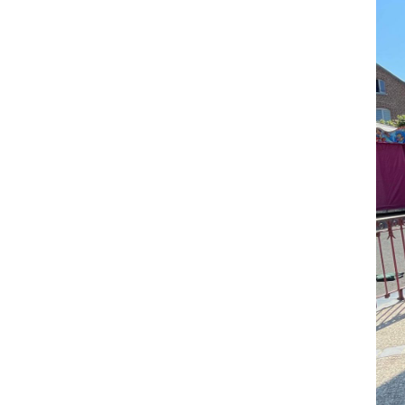
DE
MARJORIE
SONT
IDÉAUX
POUR
VOTRE
ENFANT
(INSCRIPTIONS
OUVERTES
JUSQU’AU
15
JUILLET
2023)
?