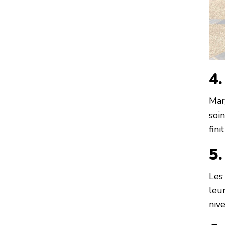
4.
Mar
soi
fini
5.
Les
leu
nive