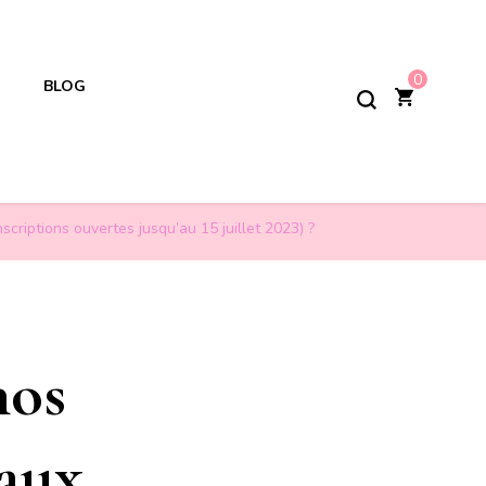
0
BLOG
criptions ouvertes jusqu’au 15 juillet 2023) ?
nos
éaux