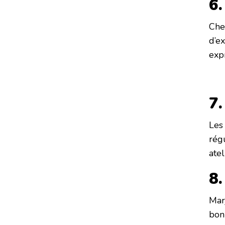
6.
Che
d’e
expr
7.
Les
rég
ate
8.
Mar
bonn