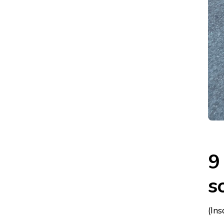
9
s
(In