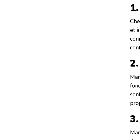
1.
Che
et 
con
conf
2.
Mar
fon
son
pro
3
Mar