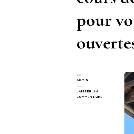
pour vo
ouvertes
par
ADMIN
LAISSER UN
SUR
COMMENTAIRE
9
RAISONS
POUR
LESQUELLES
NOS
COURS