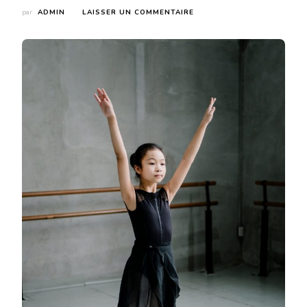
SUR
par
ADMIN
LAISSER UN COMMENTAIRE
CHOISIR
SES
DEMI-
POINTES
:
L’ÉQUILIBRE
PARFAIT
ENTRE
CONFORT
ET
PERFORMANCE