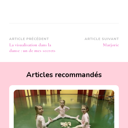
Navigation
ARTICLE PRÉCÉDENT
ARTICLE SUIVANT
La visualisation dans la
Marjorie
d’article
danse : un de mes secrets
Articles recommandés