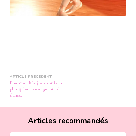
Navigation
ARTICLE PRÉCÉDENT
Pourquoi Marjorie est bien
d’article
plus qu’une enseignante de
danse.
Articles recommandés