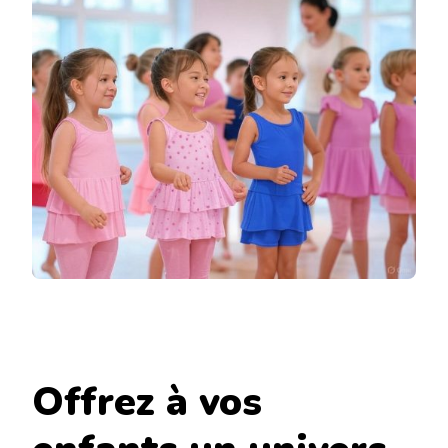
CLUB
DE
DANSE
EN
COURS
D’ANNÉE
Offrez à vos