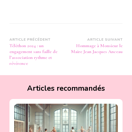
Navigation
ARTICLE PRÉCÉDENT
ARTICLE SUIVANT
Téléthon 2024 : un
Hommage à Monsieur le
d’article
engagement sans faille de
Maire Jean Jacques Anceau
l’association rythme et
révérence
Articles recommandés