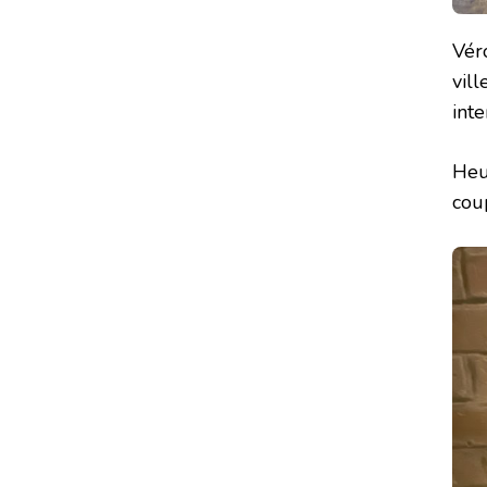
Véro
vill
int
Heu
cou