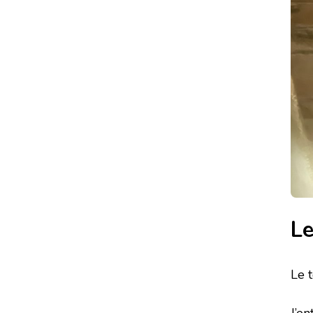
Le
Le 
J’e