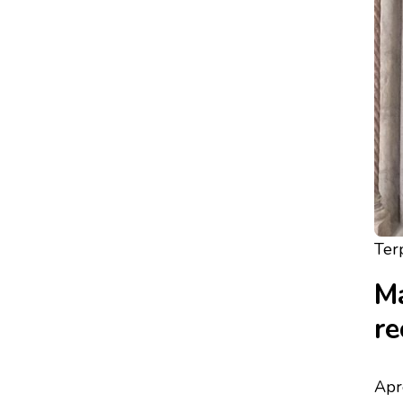
Ter
Ma
re
Apr