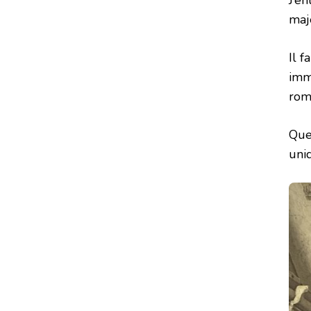
maj
Il f
imm
rom
Quel
uni